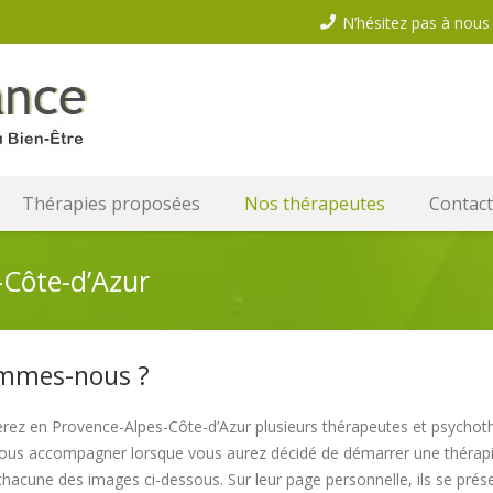
N’hésitez pas à nous 
Thérapies proposées
Nos thérapeutes
Contact
-Côte-d’Azur
mmes-nous ?
rez en Provence-Alpes-Côte-d’Azur plusieurs thérapeutes et psychoth
ous accompagner lorsque vous aurez décidé de démarrer une thérapie
 chacune des images ci-dessous. Sur leur page personnelle, ils se prés