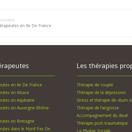
 précédent
érapeutes en Ile De France
érapeutes
Les thérapies pro
utes en Ile De France
Thérapie de couple
eutes en Alsace
Thérapie de la dépression
utes en Aquitaine
Stress et thérapie de «burn o
eutes en Auvergne-Rhône-
Thérapie de l’angoisse
Accompagnement du deuil
eutes en Bretagne
Thérapie post-traumatique
eutes dans le Nord Pas De
La Phobie Sociale