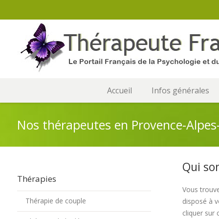
Accueil
Infos générales
Nos thérapeutes en Provence-Alpes
Qui so
Thérapies
Vous trouve
Thérapie de couple
disposé à v
cliquer sur