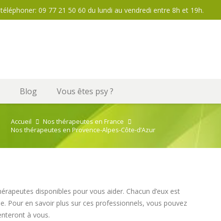
téléphoner: 09 77 21 50 60 du lundi au vendredi entre 8h et 19h.
Blog
Vous êtes psy ?
Accueil
Nos thérapeutes en France
Nos thérapeutes en Provence-Alpes-Côte-d’Azur
érapeutes disponibles pour vous aider. Chacun d’eux est
. Pour en savoir plus sur ces professionnels, vous pouvez
enteront à vous.