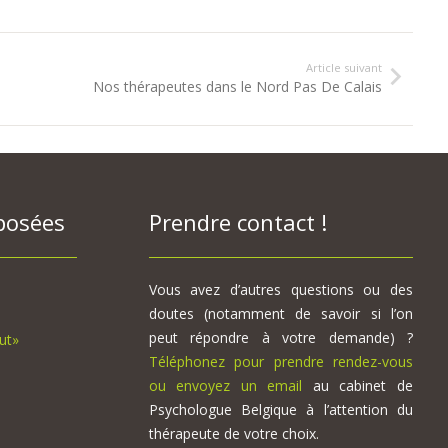
Article suivant
Nos thérapeutes dans le Nord Pas De Calais
posées
Prendre contact !
Vous avez d’autres questions ou des
doutes (notamment de savoir si l’on
peut répondre à votre demande) ?
ut»
Téléphonez pour prendre rendez-vous
ou envoyez un email
au cabinet de
Psychologue Belgique à l’attention du
thérapeute de votre choix.