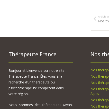
Article
Nos th
Thérapeute France
Nos th
Nos thérape
Bonjour et bienvenue sur notre site
Thérapeute France. Êtes-vous à la
Nos thérap
recherche d’un thérapeute ou
Nos thérape
psychothérapeute compétent dans
Nos thérap
Alpes
votre région?
Nos thérap
Nous sommes des thérapeutes (ayant
Nos thérap