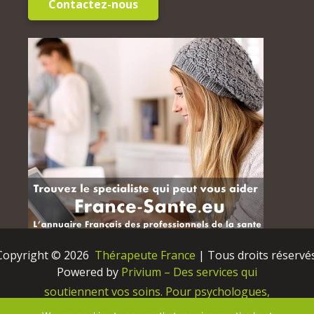
Contactez-nous
Copyright © 2026 
 Thérapeute France
 | Tous droits réservés
Powered by
Privium – Des services qui
soutiennent vos soins. Pour psychologues,
psychotherapeutes et hypnotherapeutes.