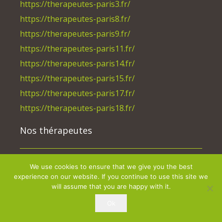
https://therapeutes-paris3.fr/
https://therapeutes-paris8.fr/
https://therapeutes-paris9.fr/
https://therapeutes-paris11.fr/
https://therapeutes-paris14.fr/
https://therapeutes-paris15.fr/
https://therapeutes-paris17.fr/
https://therapeutes-paris18.fr/
Nos thérapeutes
Nos thérapeutes en Ile De France
We use cookies to ensure that we give you the best
experience on our website. If you continue to use this site we
Nos thérapeutes en Alsace
will assume that you are happy with it.
Nos thérapeutes en Aquitaine
Ok
Nos thérapeutes en Auvergne-Rhône-Alpes