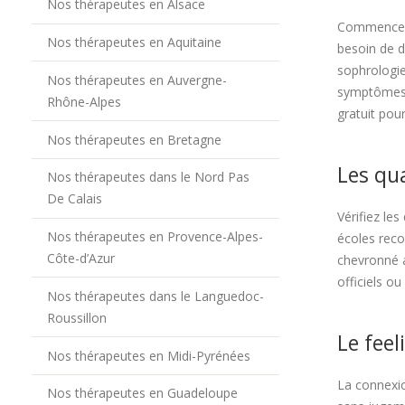
Nos thérapeutes en Alsace
Commencez p
Nos thérapeutes en Aquitaine
besoin de d
sophrologie
Nos thérapeutes en Auvergne-
symptômes p
Rhône-Alpes
gratuit pour
Nos thérapeutes en Bretagne
Les qua
Nos thérapeutes dans le Nord Pas
De Calais
Vérifiez le
Nos thérapeutes en Provence-Alpes-
écoles reco
Côte-d’Azur
chevronné a
officiels o
Nos thérapeutes dans le Languedoc-
Roussillon
Le feel
Nos thérapeutes en Midi-Pyrénées
La connexio
Nos thérapeutes en Guadeloupe