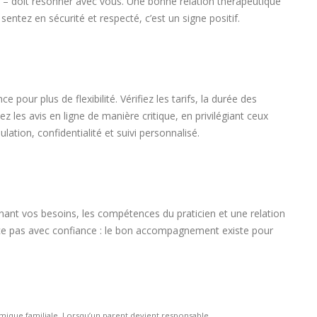
e – doit résonner avec vous. Une bonne relation thérapeutique
sentez en sécurité et respecté, c’est un signe positif.
 pour plus de flexibilité. Vérifiez les tarifs, la durée des
z les avis en ligne de manière critique, en privilégiant ceux
lation, confidentialité et suivi personnalisé.
gnant vos besoins, les compétences du praticien et une relation
 ce pas avec confiance : le bon accompagnement existe pour
mique familiale. Lorsqu’un parent devient responsable...