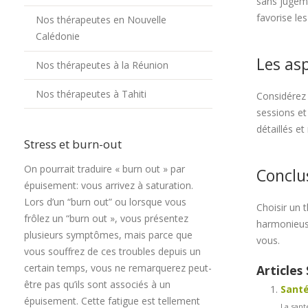
sans jugeme
favorise les
Nos thérapeutes en Nouvelle
Calédonie
Les asp
Nos thérapeutes à la Réunion
Nos thérapeutes à Tahiti
Considérez l
sessions et
détaillés et
Stress et burn-out
On pourrait traduire « burn out » par
Conclus
épuisement: vous arrivez à saturation.
Lors d’un “burn out” ou lorsque vous
Choisir un 
frôlez un “burn out », vous présentez
harmonieuse
plusieurs symptômes, mais parce que
vous.
vous souffrez de ces troubles depuis un
certain temps, vous ne remarquerez peut-
Articles 
être pas qu’ils sont associés à un
Santé
épuisement. Cette fatigue est tellement
La sant