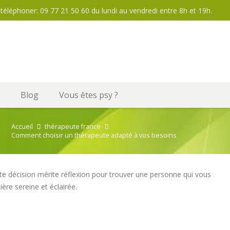
téléphoner: 09 77 21 50 60 du lundi au vendredi entre 8h et 19h.
Blog
Vous êtes psy ?
Accueil
thérapeute france
Comment choisir un thérapeute adapté à vos besoins
tte décision mérite réflexion pour trouver une personne qui vous
re sereine et éclairée.