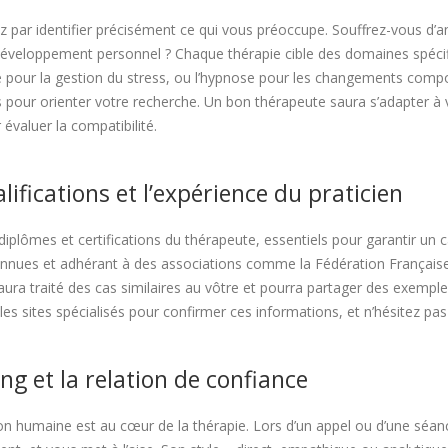
ar identifier précisément ce qui vous préoccupe. Souffrez-vous d’anx
éveloppement personnel ? Chaque thérapie cible des domaines spécifi
 pour la gestion du stress, ou l’hypnose pour les changements comp
our orienter votre recherche. Un bon thérapeute saura s’adapter à v
 évaluer la compatibilité.
lifications et l’expérience du praticien
s diplômes et certifications du thérapeute, essentiels pour garantir un
nnues et adhérant à des associations comme la Fédération Française 
ura traité des cas similaires au vôtre et pourra partager des exemples
u les sites spécialisés pour confirmer ces informations, et n’hésitez p
ing et la relation de confiance
n humaine est au cœur de la thérapie. Lors d’un appel ou d’une séanc