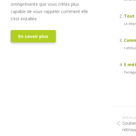
omniprésente que vous n’êtes plus
capable de vous rappeler comment elle
Tout 
s’est installée.
La dépr
En savoir plus
Comme
L’attit
5 mé
Partage
Article
Soutie
retrouv