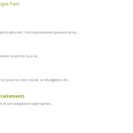
ogue Paris
.
ant à aborder. Ces traumatismes peuvent avoir...
rester endormi ou à se...
oi joue un rôle crucial. La divulgation de...
 traitement)
nt et une adaptation appropriés,...