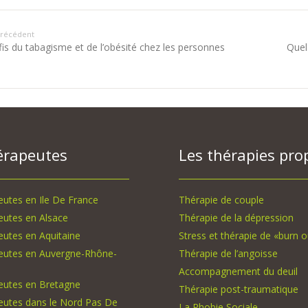
 précédent
fis du tabagisme et de l’obésité chez les personnes
Quel
érapeutes
Les thérapies pro
utes en Ile De France
Thérapie de couple
eutes en Alsace
Thérapie de la dépression
utes en Aquitaine
Stress et thérapie de «burn o
eutes en Auvergne-Rhône-
Thérapie de l’angoisse
Accompagnement du deuil
eutes en Bretagne
Thérapie post-traumatique
eutes dans le Nord Pas De
La Phobie Sociale