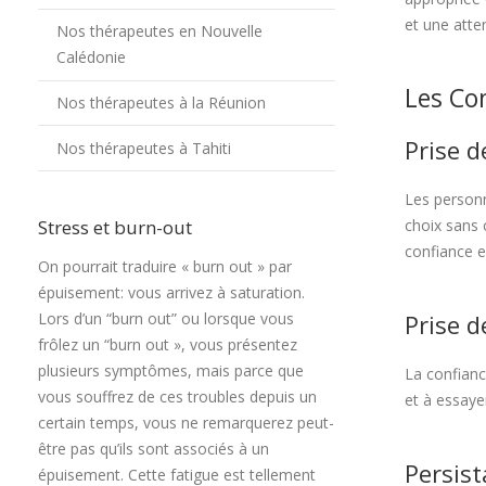
et une atten
Nos thérapeutes en Nouvelle
Calédonie
Les Co
Nos thérapeutes à la Réunion
Prise d
Nos thérapeutes à Tahiti
Les personn
choix sans 
Stress et burn-out
confiance e
On pourrait traduire « burn out » par
épuisement: vous arrivez à saturation.
Prise d
Lors d’un “burn out” ou lorsque vous
frôlez un “burn out », vous présentez
plusieurs symptômes, mais parce que
La confianc
vous souffrez de ces troubles depuis un
et à essaye
certain temps, vous ne remarquerez peut-
être pas qu’ils sont associés à un
Persist
épuisement. Cette fatigue est tellement