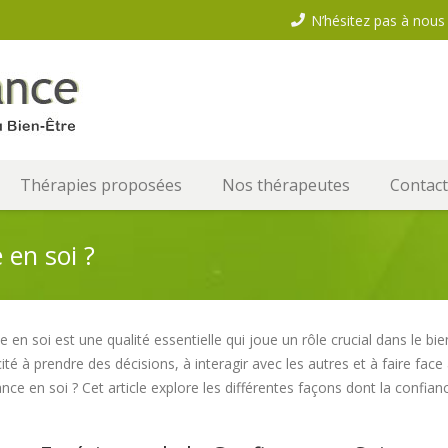
N’hésitez pas à nous 
Thérapies proposées
Nos thérapeutes
Contact
en soi ?
 en soi est une qualité essentielle qui joue un rôle crucial dans le bie
ité à prendre des décisions, à interagir avec les autres et à faire fa
ance en soi ? Cet article explore les différentes façons dont la confia