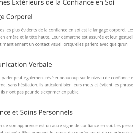
nes Extérieurs de la Confiance en Soi
e Corporel
es les plus évidents de la confiance en soi est le langage corporel. 
 en arrière et la tête haute. Leur démarche est assurée et leur gestue
t maintiennent un contact visuel lorsqu’elles parlent avec quelqu’un.
ication Verbale
 parler peut également révéler beaucoup sur le niveau de confiance en
erme, sans hésitation. Ils articulent bien leurs mots et évitent les ph
 ils n’ont pas peur de s’exprimer en public.
nce et Soins Personnels
n de son apparence est un autre signe de confiance en soi. Les person
et soignée. Elles prennent le temps de se préparer et de se présenter s