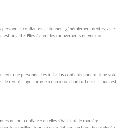
Les personnes confiantes se tiennent généralement droites, avec
lle est ouverte. Elles évitent les mouvements nerveux ou
 soi d’une personne. Les individus confiants parlent d’une voix
rases de remplissage comme « euh » ou « hum ». Leur discours est
nes qui ont confiance en elles s’habillent de manière
ous leur meilleur jour, ce qui reflète une estime de soi élevée