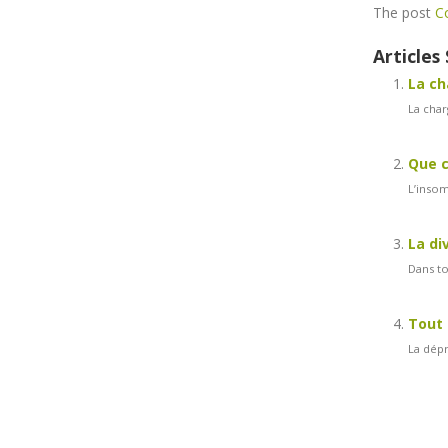
The post
C
Articles 
La ch
La char
Que c
L’insom
La di
Dans to
Tout 
La dépr