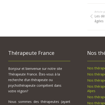
Article
Les dé
âgées
Thérapeute France
Nos th
Nos thérape
Bonjour et bienvenue sur notre site
Thérapeute France. Êtes-vous à la
Nos thérap
recherche d’un thérapeute ou
Nos thérape
psychothérapeute compétent dans
Nos thérap
Alpes
votre région?
Nos thérap
Nous sommes des thérapeutes (ayant
Nos thérap