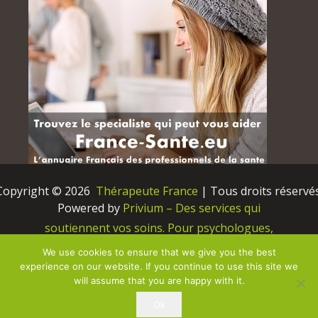
Copyright © 2026 
 Thérapeute France
 | Tous droits réservés
Powered by
Privium – Des services qui
soutiennent vos soins. Pour psychologues,
psychotherapeutes et hypnotherapeutes.
We use cookies to ensure that we give you the best
RGPD – Politique de Protection de la Vie Privée
experience on our website. If you continue to use this site we
will assume that you are happy with it.
Vous êtes Psy ? Inscrivez-vous ici
Ok