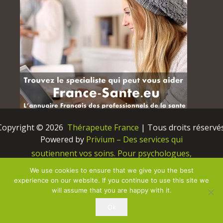
Copyright © 2026 
 Thérapeute France
 | Tous droits réservés
Powered by
Privium – Des services qui
soutiennent vos soins. Pour psychologues,
psychotherapeutes et hypnotherapeutes.
We use cookies to ensure that we give you the best
RGPD – Politique de Protection de la Vie Privée
experience on our website. If you continue to use this site we
will assume that you are happy with it.
Vous êtes Psy ? Inscrivez-vous ici
Ok