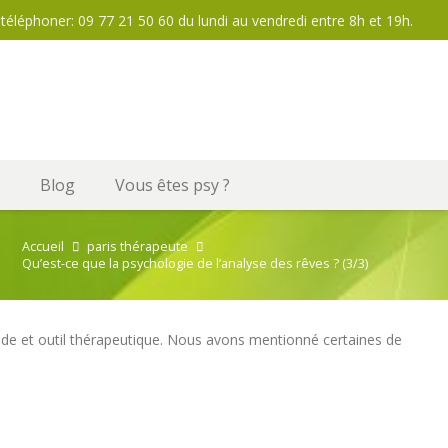
téléphoner: 09 77 21 50 60 du lundi au vendredi entre 8h et 19h.
Blog
Vous êtes psy ?
Accueil
paris thérapeute
Qu’est-ce que la psychologie de l’analyse des rêves ? (3/3)
hode et outil thérapeutique. Nous avons mentionné certaines de