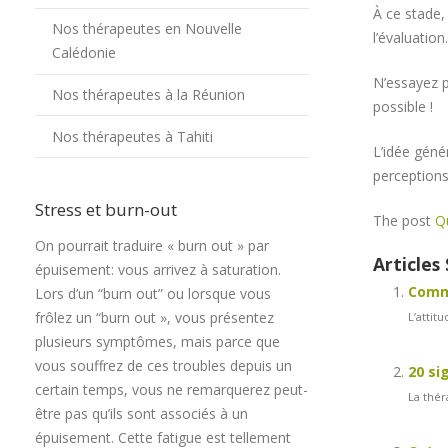
À ce stade,
Nos thérapeutes en Nouvelle
l’évaluation.
Calédonie
N’essayez p
Nos thérapeutes à la Réunion
possible !
Nos thérapeutes à Tahiti
L’idée géné
perceptions
Stress et burn-out
The post
Qu
On pourrait traduire « burn out » par
Articles 
épuisement: vous arrivez à saturation.
Comme
Lors d’un “burn out” ou lorsque vous
frôlez un “burn out », vous présentez
L’attit
plusieurs symptômes, mais parce que
vous souffrez de ces troubles depuis un
20 si
certain temps, vous ne remarquerez peut-
La thér
être pas qu’ils sont associés à un
épuisement. Cette fatigue est tellement