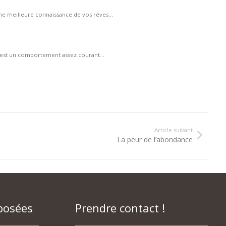
e meilleure connaissance de vos rêves...
? C’est un comportement assez courant...
Article suivant
La peur de l’abondance
posées
Prendre contact !