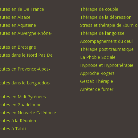
utes en Ile De France
Thérapie de couple
eutes en Alsace
Thérapie de la dépression
utes en Aquitaine
Stress et thérapie de «burn o
eutes en Auvergne-Rhône-
Thérapie de l’angoisse
Accompagnement du deuil
eutes en Bretagne
Thérapie post-traumatique
eutes dans le Nord Pas De
La Phobie Sociale
Hypnose et Hypnothérapie
eutes en Provence-Alpes-
Approche Rogers
Gestalt Thérapie
eutes dans le Languedoc-
Arrêter de fumer
eutes en Midi-Pyrénées
eutes en Guadeloupe
eutes en Nouvelle Calédonie
utes à la Réunion
utes à Tahiti