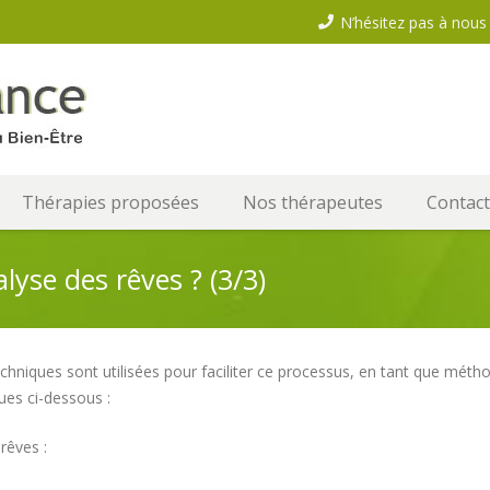
N’hésitez pas à nous 
Thérapies proposées
Nos thérapeutes
Contact
lyse des rêves ? (3/3)
echniques sont utilisées pour faciliter ce processus, en tant que mét
ues ci-dessous :
rêves :