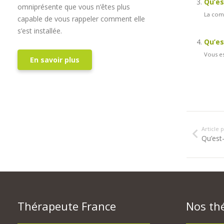
Qu’es
omniprésente que vous n’êtes plus
La comp
capable de vous rappeler comment elle
s’est installée.
Qu’es
Vous es
En savoir plus
Article
Qu’est-
Thérapeute France
Nos th